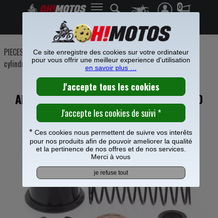
0
Frais de port offerts à partir de 49€
PIECES MOTO
>
Freinage
>
Etrier Maitre cylindre frein
>
Maitre
Ce site enregistre des cookies sur votre ordinateur
pour vous offrir une meilleur experience d'utilisation
cylindre de frein
>
en savoir plus …
KIT REPARATION MAITRE CYLINDRE
ARRIERE ALL BALLS POUR KAWASAKI 80
KX
*
Ces cookies nous permettent de suivre vos interêts
pour nos produits afin de pouvoir ameliorer la qualité
et la pertinence de nos offres et de nos services.
Merci à vous