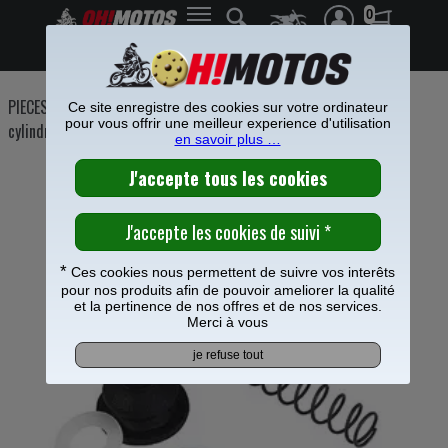
0
Frais de port offerts à partir de 49€
PIECES MOTO
>
Freinage
>
Etrier Maitre cylindre frein
>
Maitre
Ce site enregistre des cookies sur votre ordinateur
pour vous offrir une meilleur experience d'utilisation
cylindre de frein
>
en savoir plus …
KIT REPARATION MAITRE CYLINDRE
EMBRAYAGE MAGURA 10.5 MM
*
Ces cookies nous permettent de suivre vos interêts
pour nos produits afin de pouvoir ameliorer la qualité
et la pertinence de nos offres et de nos services.
Merci à vous