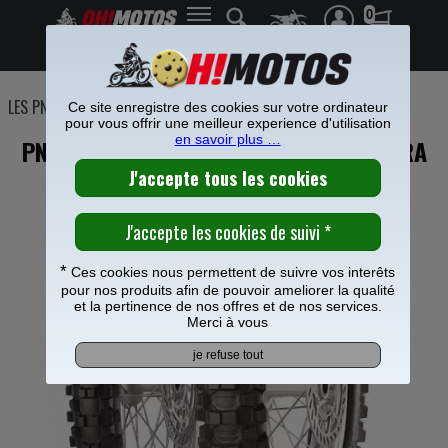
0
Frais de port offerts à partir de 49€
LES PNEUS
>
Pneus moto cross
>
Pneu Pirelli
>
Ce site enregistre des cookies sur votre ordinateur
pour vous offrir une meilleur experience d'utilisation
en savoir plus …
PNEU PIRELLI CROSS SCORPION MX EXTRA
*
Ces cookies nous permettent de suivre vos interêts
pour nos produits afin de pouvoir ameliorer la qualité
et la pertinence de nos offres et de nos services.
Merci à vous