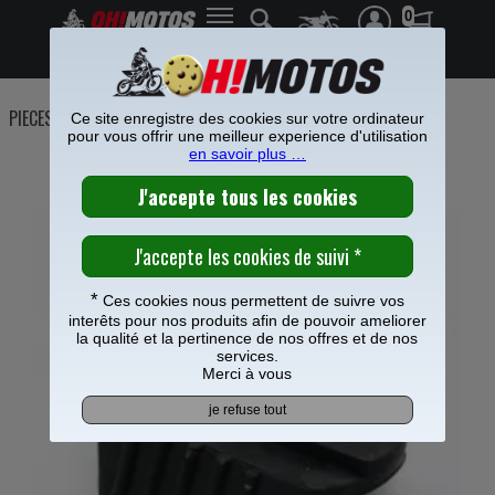
0
Frais de port offerts à partir de 49€
PIECES MOTO
>
Roue Jante
>
Accessoires roue
>
Ce site enregistre des cookies sur votre ordinateur
pour vous offrir une meilleur experience d'utilisation
en savoir plus …
GRIPSTER CAOUTCHOUC
*
Ces cookies nous permettent de suivre vos
interêts pour nos produits afin de pouvoir ameliorer
la qualité et la pertinence de nos offres et de nos
services.
Merci à vous