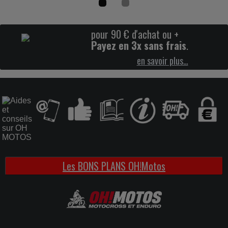
55
pour 90 € d'achat ou +
%
Payez en 3x sans frais
.
en savoir plus…
Fond de jante
0.89€
Les BONS PLANS OH!Motos
1.99