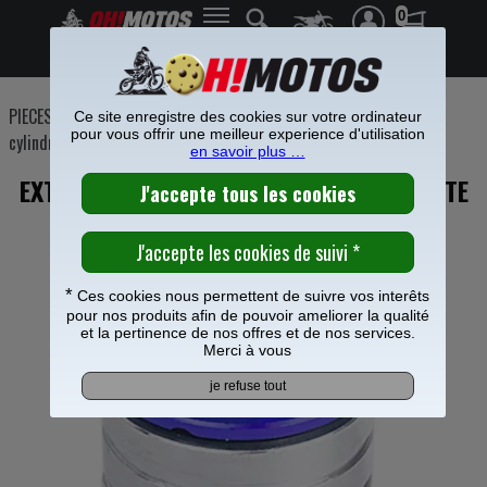
0
Frais de port offerts à partir de 49€
PIECES MOTO
>
Freinage
>
Etrier Maitre cylindre frein
>
Maitre
Ce site enregistre des cookies sur votre ordinateur
pour vous offrir une meilleur experience d'utilisation
cylindre de frein
>
en savoir plus …
EXTENSION MAITRE CYLINDRE ARRIERE KITE
BLEU POUR HUSQVARNA 501 FE
*
Ces cookies nous permettent de suivre vos interêts
pour nos produits afin de pouvoir ameliorer la qualité
et la pertinence de nos offres et de nos services.
Merci à vous