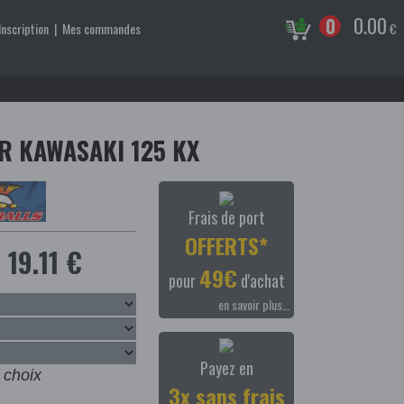
0.00
0
Inscription
|
Mes commandes
€
R KAWASAKI 125 KX
Frais de port
OFFERTS*
19.11 €
49€
pour
d'achat
en savoir plus…
Payez en
 choix
3x sans frais