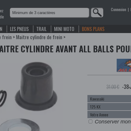
Connexion
|
nez
èle
EN
LES PNEUS
TRAIL
MINI MOTO
BONS PLANS
e frein
>
Maitre cylindre de frein
>
AITRE CYLINDRE AVANT ALL BALLS POU
-38
31.00 €
%
Conserver mon