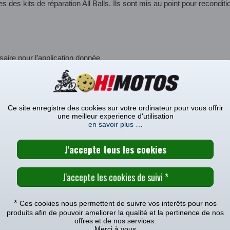
les des kits de réparation All Balls. Ils sont mis au point pour recond
aire pour l’application donnée
ALL BALLS
CARACTÉRISTIQUES TECHNIQUE
Ce site enregistre des cookies sur votre ordinateur pour vous offrir
une meilleur experience d'utilisation
MODÈLES COMPATIBLES
en savoir plus …
REPARATION MAITRE CYLINDRE AVANT ALL BALLS KAWASAKI 125 KX
e avec le(s) modèle(s)
|
2006
|
2005
|
2004
|
2003
|
2002
|
2001
|
2000
|
1996
|
1995
|
1
*
Ces cookies nous permettent de suivre vos interêts pour nos
e avec le(s) modèle(s)
produits afin de pouvoir ameliorer la qualité et la pertinence de nos
offres et de nos services.
Merci à vous