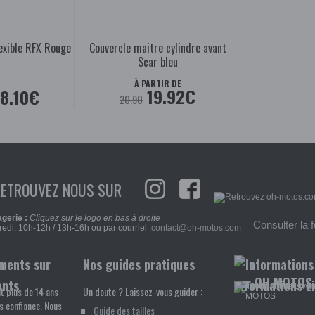
lexible RFX Rouge
Couvercle maitre cylindre avant
Scar bleu
À PARTIR DE
19.92€
8.10€
20.90
RETROUVEZ NOUS SUR
gerie :
Cliquez sur le logo en bas à droite
Consulter la 
edi, 10h-12h / 13h-16h ou par courriel :
contact@oh-motos.com
Nos guides pratiques
ents
Informations L
t plus de 14 ans
Un doute ? Laissez-vous guider :
s confiance. Nous
Guide des tailles