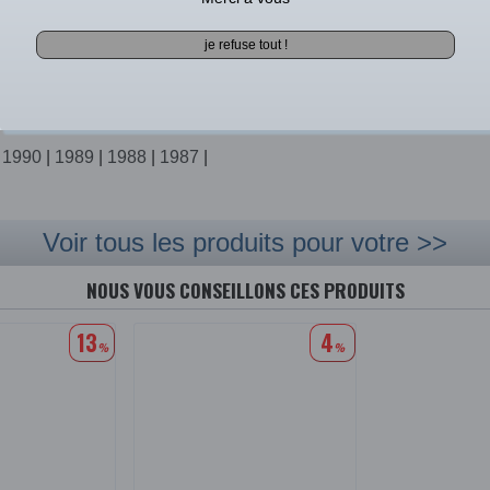
|
1997
|
e avec le(s) modèle(s)
|
1990
|
1989
|
1988
|
1987
|
Voir tous les produits pour votre >>
NOUS VOUS CONSEILLONS CES PRODUITS
13
4
%
%