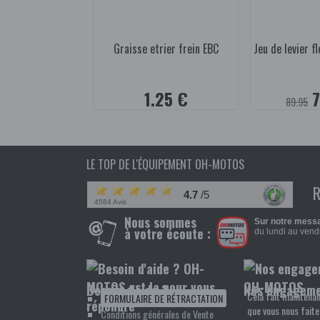
Graisse etrier frein EBC
Jeu de levier f
1.25 €
7
89.95
LE TOP DE L'ÉQUIPEMENT OH-MOTOS
4.7
/5
4584 Avis
Nous sommes
Sur notre messa
à votre écoute :
du lundi au vendr
Besoin d'aide ?
Nos engagem
Cela fait maintenan
FORMULAIRE DE RÉTRACTATION
que vous nous faite
Conditions générales de Vente