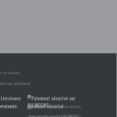
foire aux questions
ivraisons
Paiement sécurisé
Payer en toute sécurité ! OH-MOTOS a