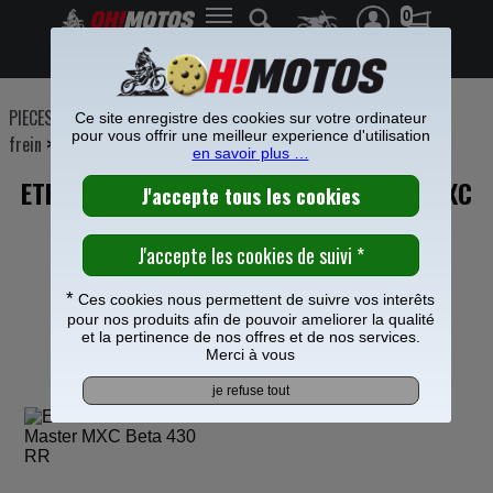
0
Frais de port offerts à partir de 49€
PIECES MOTO
>
Freinage
>
Etrier Maitre cylindre frein
>
Etrier de
Ce site enregistre des cookies sur votre ordinateur
pour vous offrir une meilleur experience d'utilisation
frein
>
en savoir plus …
ETRIER FREIN ARRIERE MOTO MASTER MXC
POUR BETA 430 RR
*
Ces cookies nous permettent de suivre vos interêts
pour nos produits afin de pouvoir ameliorer la qualité
et la pertinence de nos offres et de nos services.
Merci à vous