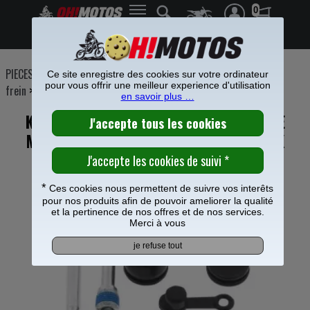
0
Frais de port offerts à partir de 49€
PIECES MOTO
>
Freinage
>
Etrier Maitre cylindre frein
>
Etrier de
Ce site enregistre des cookies sur votre ordinateur
pour vous offrir une meilleur experience d'utilisation
frein
>
en savoir plus …
KIT REPARATION ETRIER FREIN ARRIERE
MOOSE RACING POUR KAWASAKI 85 KX
*
Ces cookies nous permettent de suivre vos interêts
pour nos produits afin de pouvoir ameliorer la qualité
et la pertinence de nos offres et de nos services.
Merci à vous