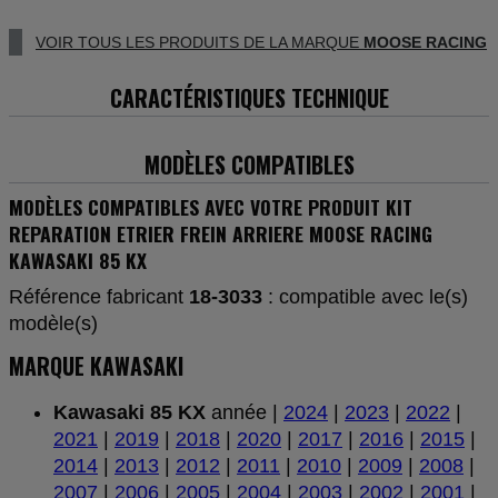
VOIR TOUS LES PRODUITS DE LA MARQUE
MOOSE RACING
CARACTÉRISTIQUES TECHNIQUE
MODÈLES COMPATIBLES
MODÈLES COMPATIBLES AVEC VOTRE PRODUIT KIT
REPARATION ETRIER FREIN ARRIERE MOOSE RACING
KAWASAKI 85 KX
Référence fabricant
18-3033
: compatible avec le(s)
modèle(s)
MARQUE KAWASAKI
Kawasaki 85 KX
année |
2024
|
2023
|
2022
|
2021
|
2019
|
2018
|
2020
|
2017
|
2016
|
2015
|
2014
|
2013
|
2012
|
2011
|
2010
|
2009
|
2008
|
2007
|
2006
|
2005
|
2004
|
2003
|
2002
|
2001
|