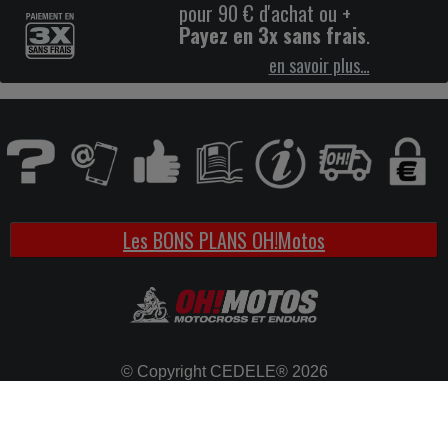
pour 90 € d'achat ou +
Payez en 3x sans frais
.
en savoir plus…
Les BONS PLANS OH!Motos
© Copyright CEDELE® 2026