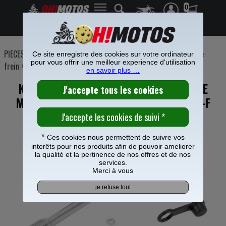
0
Frais de port offerts à partir de 49€
PIECES MOTO
>
Freinage
>
Etrier Maitre cylindre frein
>
Etrier de
Ce site enregistre des cookies sur votre ordinateur
pour vous offrir une meilleur experience d'utilisation
frein
>
en savoir plus …
KIT REPARATION ETRIER FREIN ARRIERE
MOOSE RACING POUR YAMAHA 450 YZ-F
*
Ces cookies nous permettent de suivre vos
interêts pour nos produits afin de pouvoir ameliorer
la qualité et la pertinence de nos offres et de nos
services.
Merci à vous