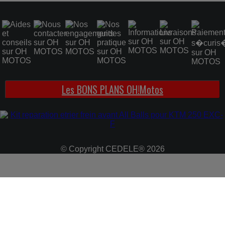
Graisse etrier frein EBC
1.25 €
Les BONS PLANS OH!Motos
© Copyright CEDELE® 2026