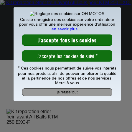
Ce site enregistre des cookies sur votre ordinateur
pour vous offrir une meilleur experience d'utilisation
en savoir plus …
PIECES MOTO
>
Freinage
>
Etrier Maitre cylindre frein
>
Etrier de
frein
>
0
KIT REPARATION ETRIER FREIN AVANT ALL
Frais de port offerts à partir de 49€
BALLS POUR KTM 250 EXC-F
*
Ces cookies nous permettent de suivre vos interêts
pour nos produits afin de pouvoir ameliorer la qualité
et la pertinence de nos offres et de nos services.
Merci à vous