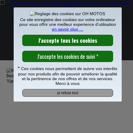
Ce site enregistre des cookies sur votre ordinateur
pour vous offrir une meilleur experience d'utilisation
en savoir plus …
PIECES MOTO
>
Freinage
>
Etrier Maitre cylindre frein
>
Etrier de
frein
>
0
KIT REPARATION ETRIER FREIN AVANT ALL
Frais de port offerts à partir de 49€
BALLS POUR YAMAHA 450 WR-F
*
Ces cookies nous permettent de suivre vos interêts
pour nos produits afin de pouvoir ameliorer la qualité
et la pertinence de nos offres et de nos services.
Merci à vous