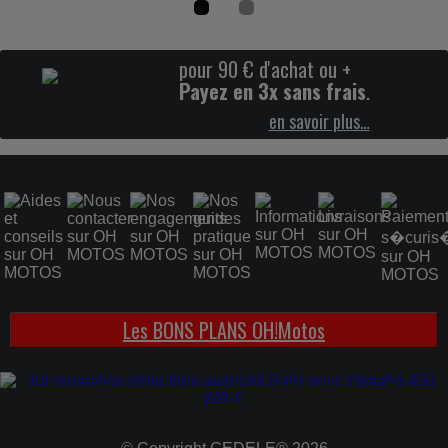
pour 90 € d'achat ou +
Joint pour etrier flottant Nissin
Payez en 3x sans frais
.
en savoir plus…
À PARTIR DE
5.72€
5.85
Les BONS PLANS OH!Motos
Graisse etrier frein EBC