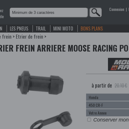
Connexion
|
nez
èle
EN
LES PNEUS
TRAIL
MINI MOTO
BONS PLANS
e frein
>
Etrier de frein
>
RIER FREIN ARRIERE MOOSE RACING P
à partir de
20.10 €
Conserver mon