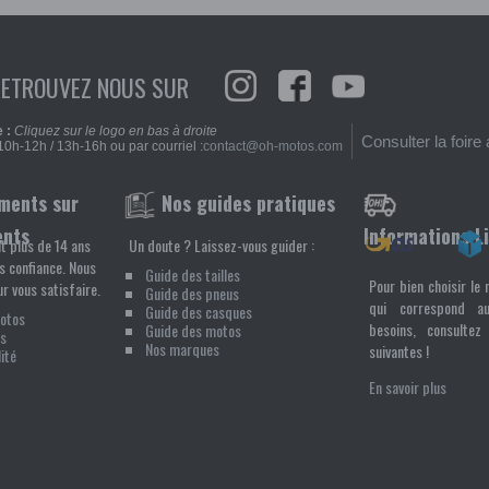
RETROUVEZ NOUS SUR
 :
Cliquez sur le logo en bas à droite
Consulter la foire
10h-12h / 13h-16h ou par courriel :
contact@oh-motos.com
Nos guides pratiques
ents
Informations L
t plus de 14 ans
Un doute ? Laissez-vous guider :
s confiance. Nous
Guide des tailles
Pour bien choisir le 
r vous satisfaire.
Guide des pneus
qui correspond a
Guide des casques
Motos
besoins, consultez 
Guide des motos
s
Nos marques
suivantes !
ité
En savoir plus